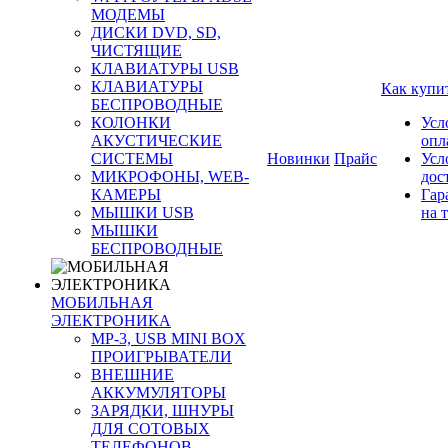
МОДЕМЫ
ДИСКИ DVD, SD,
ЧИСТЯЩИЕ
КЛАВИАТУРЫ USB
КЛАВИАТУРЫ
Как купи
БЕСПРОВОДНЫЕ
КОЛОНКИ
Усл
АКУСТИЧЕСКИЕ
опл
СИСТЕМЫ
Новинки
Прайс
Усл
МИКРОФОНЫ, WEB-
дос
КАМЕРЫ
Гар
МЫШКИ USB
на 
МЫШКИ
БЕСПРОВОДНЫЕ
МОБИЛЬНАЯ
ЭЛЕКТРОНИКА
MP-3, USB MINI BOX
ПРОИГРЫВАТЕЛИ
ВНЕШНИЕ
АККУМУЛЯТОРЫ
ЗАРЯДКИ, ШНУРЫ
ДЛЯ СОТОВЫХ
ТЕЛЕФОНОВ