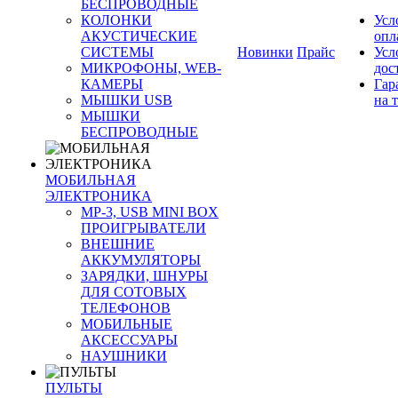
БЕСПРОВОДНЫЕ
КОЛОНКИ
Усл
АКУСТИЧЕСКИЕ
опл
СИСТЕМЫ
Новинки
Прайс
Усл
МИКРОФОНЫ, WEB-
дос
КАМЕРЫ
Гар
МЫШКИ USB
на 
МЫШКИ
БЕСПРОВОДНЫЕ
МОБИЛЬНАЯ
ЭЛЕКТРОНИКА
MP-3, USB MINI BOX
ПРОИГРЫВАТЕЛИ
ВНЕШНИЕ
АККУМУЛЯТОРЫ
ЗАРЯДКИ, ШНУРЫ
ДЛЯ СОТОВЫХ
ТЕЛЕФОНОВ
МОБИЛЬНЫЕ
АКСЕССУАРЫ
НАУШНИКИ
ПУЛЬТЫ