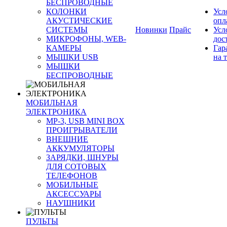
БЕСПРОВОДНЫЕ
КОЛОНКИ
Усл
АКУСТИЧЕСКИЕ
опл
СИСТЕМЫ
Новинки
Прайс
Усл
МИКРОФОНЫ, WEB-
дос
КАМЕРЫ
Гар
МЫШКИ USB
на 
МЫШКИ
БЕСПРОВОДНЫЕ
МОБИЛЬНАЯ
ЭЛЕКТРОНИКА
MP-3, USB MINI BOX
ПРОИГРЫВАТЕЛИ
ВНЕШНИЕ
АККУМУЛЯТОРЫ
ЗАРЯДКИ, ШНУРЫ
ДЛЯ СОТОВЫХ
ТЕЛЕФОНОВ
МОБИЛЬНЫЕ
АКСЕССУАРЫ
НАУШНИКИ
ПУЛЬТЫ