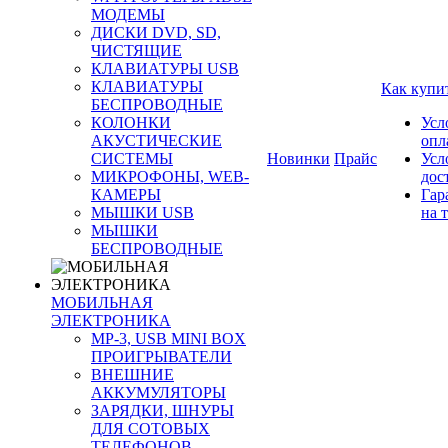
МОДЕМЫ
ДИСКИ DVD, SD,
ЧИСТЯЩИЕ
КЛАВИАТУРЫ USB
КЛАВИАТУРЫ
Как купи
БЕСПРОВОДНЫЕ
КОЛОНКИ
Усл
АКУСТИЧЕСКИЕ
опл
СИСТЕМЫ
Новинки
Прайс
Усл
МИКРОФОНЫ, WEB-
дос
КАМЕРЫ
Гар
МЫШКИ USB
на 
МЫШКИ
БЕСПРОВОДНЫЕ
МОБИЛЬНАЯ
ЭЛЕКТРОНИКА
MP-3, USB MINI BOX
ПРОИГРЫВАТЕЛИ
ВНЕШНИЕ
АККУМУЛЯТОРЫ
ЗАРЯДКИ, ШНУРЫ
ДЛЯ СОТОВЫХ
ТЕЛЕФОНОВ