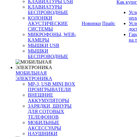
КЛАВИАТУРЫ USB
Как купи
КЛАВИАТУРЫ
БЕСПРОВОДНЫЕ
Усл
КОЛОНКИ
опл
АКУСТИЧЕСКИЕ
Новинки
Прайс
Усл
СИСТЕМЫ
дос
МИКРОФОНЫ, WEB-
Гар
КАМЕРЫ
на 
МЫШКИ USB
МЫШКИ
БЕСПРОВОДНЫЕ
МОБИЛЬНАЯ
ЭЛЕКТРОНИКА
MP-3, USB MINI BOX
ПРОИГРЫВАТЕЛИ
ВНЕШНИЕ
АККУМУЛЯТОРЫ
ЗАРЯДКИ, ШНУРЫ
ДЛЯ СОТОВЫХ
ТЕЛЕФОНОВ
МОБИЛЬНЫЕ
АКСЕССУАРЫ
НАУШНИКИ