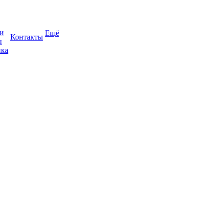
и
Ещё
Контакты
ы
ка