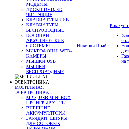
МОДЕМЫ
ДИСКИ DVD, SD,
ЧИСТЯЩИЕ
КЛАВИАТУРЫ USB
КЛАВИАТУРЫ
Как купи
БЕСПРОВОДНЫЕ
КОЛОНКИ
Усл
АКУСТИЧЕСКИЕ
опл
СИСТЕМЫ
Новинки
Прайс
Усл
МИКРОФОНЫ, WEB-
дос
КАМЕРЫ
Гар
МЫШКИ USB
на 
МЫШКИ
БЕСПРОВОДНЫЕ
МОБИЛЬНАЯ
ЭЛЕКТРОНИКА
MP-3, USB MINI BOX
ПРОИГРЫВАТЕЛИ
ВНЕШНИЕ
АККУМУЛЯТОРЫ
ЗАРЯДКИ, ШНУРЫ
ДЛЯ СОТОВЫХ
ТЕЛЕФОНОВ