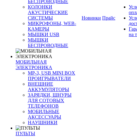
БЕСПРОВОДНЫЕ
КОЛОНКИ
Усл
АКУСТИЧЕСКИЕ
опл
СИСТЕМЫ
Новинки
Прайс
Усл
МИКРОФОНЫ, WEB-
дос
КАМЕРЫ
Гар
МЫШКИ USB
на 
МЫШКИ
БЕСПРОВОДНЫЕ
МОБИЛЬНАЯ
ЭЛЕКТРОНИКА
MP-3, USB MINI BOX
ПРОИГРЫВАТЕЛИ
ВНЕШНИЕ
АККУМУЛЯТОРЫ
ЗАРЯДКИ, ШНУРЫ
ДЛЯ СОТОВЫХ
ТЕЛЕФОНОВ
МОБИЛЬНЫЕ
АКСЕССУАРЫ
НАУШНИКИ
ПУЛЬТЫ