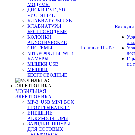
МОДЕМЫ
ДИСКИ DVD, SD,
ЧИСТЯЩИЕ
КЛАВИАТУРЫ USB
КЛАВИАТУРЫ
Как купи
БЕСПРОВОДНЫЕ
КОЛОНКИ
Усл
АКУСТИЧЕСКИЕ
опл
СИСТЕМЫ
Новинки
Прайс
Усл
МИКРОФОНЫ, WEB-
дос
КАМЕРЫ
Гар
МЫШКИ USB
на 
МЫШКИ
БЕСПРОВОДНЫЕ
МОБИЛЬНАЯ
ЭЛЕКТРОНИКА
MP-3, USB MINI BOX
ПРОИГРЫВАТЕЛИ
ВНЕШНИЕ
АККУМУЛЯТОРЫ
ЗАРЯДКИ, ШНУРЫ
ДЛЯ СОТОВЫХ
ТЕЛЕФОНОВ