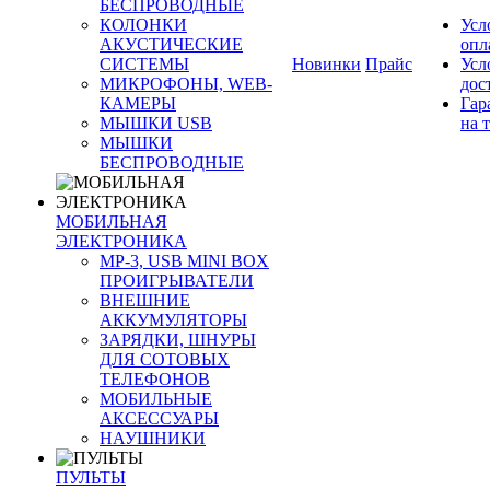
БЕСПРОВОДНЫЕ
КОЛОНКИ
Усл
АКУСТИЧЕСКИЕ
опл
СИСТЕМЫ
Новинки
Прайс
Усл
МИКРОФОНЫ, WEB-
дос
КАМЕРЫ
Гар
МЫШКИ USB
на 
МЫШКИ
БЕСПРОВОДНЫЕ
МОБИЛЬНАЯ
ЭЛЕКТРОНИКА
MP-3, USB MINI BOX
ПРОИГРЫВАТЕЛИ
ВНЕШНИЕ
АККУМУЛЯТОРЫ
ЗАРЯДКИ, ШНУРЫ
ДЛЯ СОТОВЫХ
ТЕЛЕФОНОВ
МОБИЛЬНЫЕ
АКСЕССУАРЫ
НАУШНИКИ
ПУЛЬТЫ