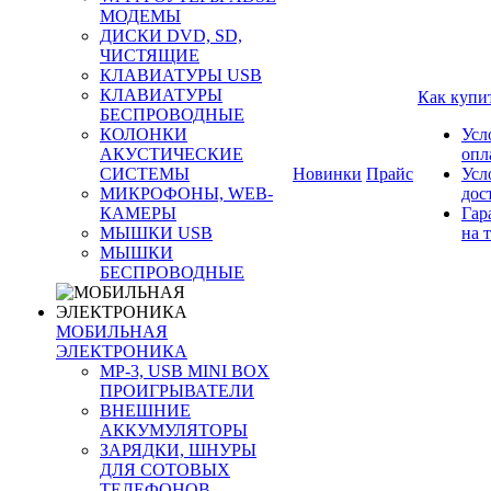
МОДЕМЫ
ДИСКИ DVD, SD,
ЧИСТЯЩИЕ
КЛАВИАТУРЫ USB
КЛАВИАТУРЫ
Как купи
БЕСПРОВОДНЫЕ
КОЛОНКИ
Усл
АКУСТИЧЕСКИЕ
опл
СИСТЕМЫ
Новинки
Прайс
Усл
МИКРОФОНЫ, WEB-
дос
КАМЕРЫ
Гар
МЫШКИ USB
на 
МЫШКИ
БЕСПРОВОДНЫЕ
МОБИЛЬНАЯ
ЭЛЕКТРОНИКА
MP-3, USB MINI BOX
ПРОИГРЫВАТЕЛИ
ВНЕШНИЕ
АККУМУЛЯТОРЫ
ЗАРЯДКИ, ШНУРЫ
ДЛЯ СОТОВЫХ
ТЕЛЕФОНОВ