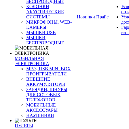
БЕСПРОВОДНЫЕ
КОЛОНКИ
Усл
АКУСТИЧЕСКИЕ
опл
СИСТЕМЫ
Новинки
Прайс
Усл
МИКРОФОНЫ, WEB-
дос
КАМЕРЫ
Гар
МЫШКИ USB
на 
МЫШКИ
БЕСПРОВОДНЫЕ
МОБИЛЬНАЯ
ЭЛЕКТРОНИКА
MP-3, USB MINI BOX
ПРОИГРЫВАТЕЛИ
ВНЕШНИЕ
АККУМУЛЯТОРЫ
ЗАРЯДКИ, ШНУРЫ
ДЛЯ СОТОВЫХ
ТЕЛЕФОНОВ
МОБИЛЬНЫЕ
АКСЕССУАРЫ
НАУШНИКИ
ПУЛЬТЫ