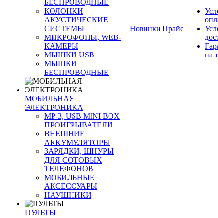
БЕСПРОВОДНЫЕ
КОЛОНКИ
Усл
АКУСТИЧЕСКИЕ
опл
СИСТЕМЫ
Новинки
Прайс
Усл
МИКРОФОНЫ, WEB-
дос
КАМЕРЫ
Гар
МЫШКИ USB
на 
МЫШКИ
БЕСПРОВОДНЫЕ
МОБИЛЬНАЯ
ЭЛЕКТРОНИКА
MP-3, USB MINI BOX
ПРОИГРЫВАТЕЛИ
ВНЕШНИЕ
АККУМУЛЯТОРЫ
ЗАРЯДКИ, ШНУРЫ
ДЛЯ СОТОВЫХ
ТЕЛЕФОНОВ
МОБИЛЬНЫЕ
АКСЕССУАРЫ
НАУШНИКИ
ПУЛЬТЫ